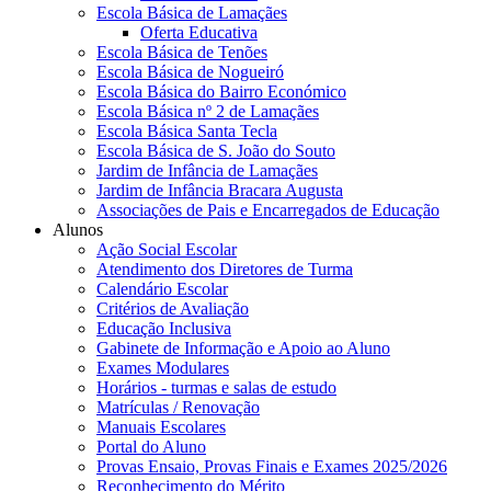
Escola Básica de Lamaçães
Oferta Educativa
Escola Básica de Tenões
Escola Básica de Nogueiró
Escola Básica do Bairro Económico
Escola Básica nº 2 de Lamaçães
Escola Básica Santa Tecla
Escola Básica de S. João do Souto
Jardim de Infância de Lamaçães
Jardim de Infância Bracara Augusta
Associações de Pais e Encarregados de Educação
Alunos
Ação Social Escolar
Atendimento dos Diretores de Turma
Calendário Escolar
Critérios de Avaliação
Educação Inclusiva
Gabinete de Informação e Apoio ao Aluno
Exames Modulares
Horários - turmas e salas de estudo
Matrículas / Renovação
Manuais Escolares
Portal do Aluno
Provas Ensaio, Provas Finais e Exames 2025/2026
Reconhecimento do Mérito