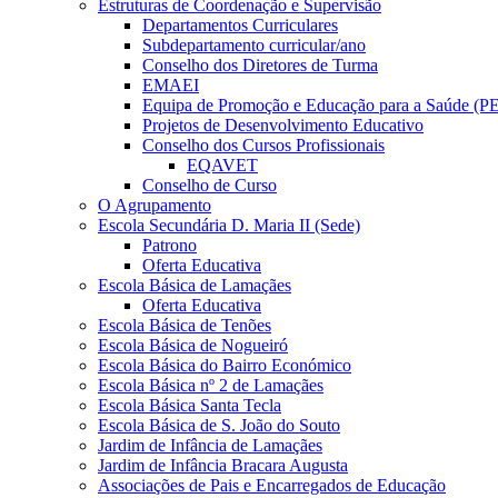
Estruturas de Coordenação e Supervisão
Departamentos Curriculares
Subdepartamento curricular/ano
Conselho dos Diretores de Turma
EMAEI
Equipa de Promoção e Educação para a Saúde (P
Projetos de Desenvolvimento Educativo
Conselho dos Cursos Profissionais
EQAVET
Conselho de Curso
O Agrupamento
Escola Secundária D. Maria II (Sede)
Patrono
Oferta Educativa
Escola Básica de Lamaçães
Oferta Educativa
Escola Básica de Tenões
Escola Básica de Nogueiró
Escola Básica do Bairro Económico
Escola Básica nº 2 de Lamaçães
Escola Básica Santa Tecla
Escola Básica de S. João do Souto
Jardim de Infância de Lamaçães
Jardim de Infância Bracara Augusta
Associações de Pais e Encarregados de Educação