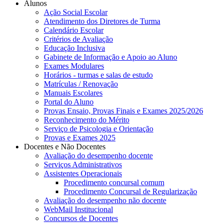
Alunos
Ação Social Escolar
Atendimento dos Diretores de Turma
Calendário Escolar
Critérios de Avaliação
Educação Inclusiva
Gabinete de Informação e Apoio ao Aluno
Exames Modulares
Horários - turmas e salas de estudo
Matrículas / Renovação
Manuais Escolares
Portal do Aluno
Provas Ensaio, Provas Finais e Exames 2025/2026
Reconhecimento do Mérito
Serviço de Psicologia e Orientação
Provas e Exames 2025
Docentes e Não Docentes
Avaliação do desempenho docente
Serviços Administrativos
Assistentes Operacionais
Procedimento concursal comum
Procedimento Concursal de Regularização
Avaliação do desempenho não docente
WebMail Institucional
Concursos de Docentes