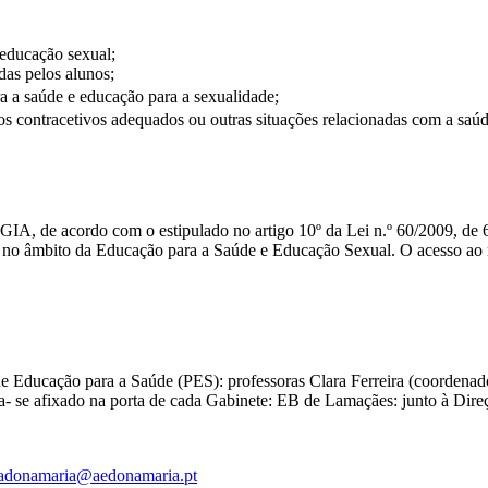
 educação sexual;
das pelos alunos;
a a saúde e educação para a
sexualidade;
 contracetivos adequados ou outras situações relacionadas com a saúd
GIA, de acordo com o estipulado no artigo 10º da Lei n.º 60/2009, de
os no âmbito da Educação para a Saúde e Educação Sexual. O acesso ao 
 de Educação para a Saúde (PES): professoras Clara Ferreira (coordena
- se afixado na porta de cada Gabinete: EB de Lamaçães: junto à Dire
adonamaria@aedonamaria.pt