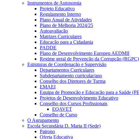
Instrumentos de Autonomia
Projeto Educativo
Regulamento Interno
Plano Anual de Atividades
Plano de Melhoria 2024/25
Autoavaliação
Matrizes Curriculares
Educação para a Cidadania
PADDE
Plano de Desenvolvimento Europeu AEDMII
Regime geral de Prevenção da Corrupção (RGPC)
Estruturas de Coordenação e Supervisão
Departamentos Curriculares
Subdepartamento curricular/ano
Conselho dos Diretores de Turma
EMAEI
Equipa de Promoção e Educação para a Saúde (P
Projetos de Desenvolvimento Educativo
Conselho dos Cursos Profissionais
EQAVET
Conselho de Curso
O Agrupamento
Escola Secundária D. Maria II (Sede)
Patrono
Oferta Educativa