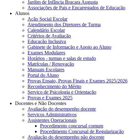
Jardim de Infância Bracara Augusta
Associações de Pais e Encarregados de Educação
Alunos
Ação Social Escolar
Atendimento dos Diretores de Turma
Calendário Escolar
Critérios de Avaliação
Educação Inclusiva
Gabinete de Informação e Apoio ao Aluno
Exames Modulares
Horários - turmas e salas de estudo
Matrículas / Renovação
Manuais Escolares
Portal do Aluno
Provas Ensaio, Provas Finais e Exames 2025/2026
Reconhecimento do Mérito
Serviço de Psicologia e Orientação
Provas e Exames 2025
Docentes e Não Docentes
Avaliação do desempenho docente
Serviços Administrativos
Assistentes Operacionais
Procedimento concursal comum
Procedimento Concursal de Regularização
Avaliação do desempenho não docente