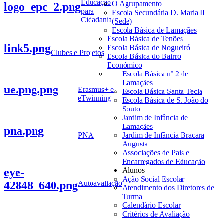
Educação
O Agrupamento
logo_epc_2.png
para
Escola Secundária D. Maria II
Cidadania
(Sede)
Escola Básica de Lamaçães
Escola Básica de Tenões
link5.png
Escola Básica de Nogueiró
Clubes e Projetos
Escola Básica do Bairro
Económico
Escola Básica nº 2 de
Lamaçães
ue.png.png
Erasmus+ e
Escola Básica Santa Tecla
eTwinning
Escola Básica de S. João do
Souto
Jardim de Infância de
Lamaçães
pna.png
PNA
Jardim de Infância Bracara
Augusta
Associações de Pais e
Encarregados de Educação
eye-
Alunos
Ação Social Escolar
42848_640.png
Autoavaliação
Atendimento dos Diretores de
Turma
Calendário Escolar
Critérios de Avaliação