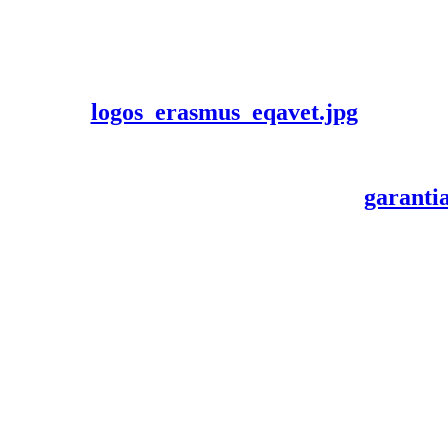
logos_erasmus_eqavet.jpg
garanti