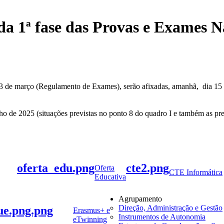
 da 1ª fase das Provas e Exames N
e março (Regulamento de Exames), serão afixadas, amanhã, dia 15 de 
ulho de 2025 (situações previstas no ponto 8 do quadro I e também as p
oferta_edu.png
cte2.png
Oferta
CTE Informática
Educativa
Agrupamento
Direção, Administração e Gestão
ue.png.png
Erasmus+ e
Instrumentos de Autonomia
eTwinning