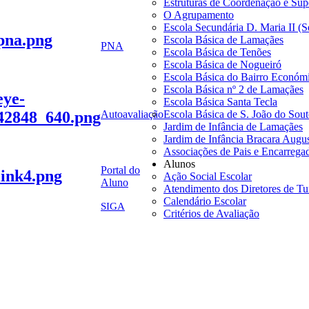
Estruturas de Coordenação e Sup
O Agrupamento
Escola Secundária D. Maria II (S
pna.png
Escola Básica de Lamaçães
PNA
Escola Básica de Tenões
Escola Básica de Nogueiró
Escola Básica do Bairro Económ
Escola Básica nº 2 de Lamaçães
eye-
Escola Básica Santa Tecla
42848_640.png
Autoavaliação
Escola Básica de S. João do Sou
Jardim de Infância de Lamaçães
Jardim de Infância Bracara Augu
Associações de Pais e Encarrega
Alunos
Portal do
link4.png
Ação Social Escolar
Aluno
Atendimento dos Diretores de T
Calendário Escolar
SIGA
Critérios de Avaliação