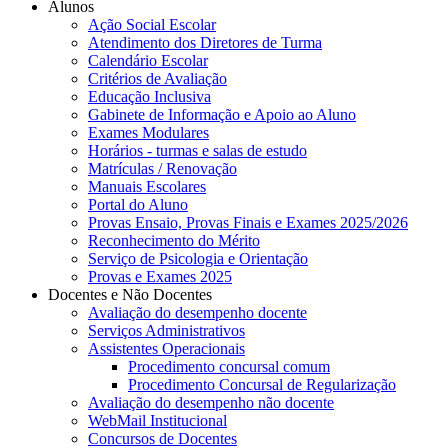
Alunos
Ação Social Escolar
Atendimento dos Diretores de Turma
Calendário Escolar
Critérios de Avaliação
Educação Inclusiva
Gabinete de Informação e Apoio ao Aluno
Exames Modulares
Horários - turmas e salas de estudo
Matrículas / Renovação
Manuais Escolares
Portal do Aluno
Provas Ensaio, Provas Finais e Exames 2025/2026
Reconhecimento do Mérito
Serviço de Psicologia e Orientação
Provas e Exames 2025
Docentes e Não Docentes
Avaliação do desempenho docente
Serviços Administrativos
Assistentes Operacionais
Procedimento concursal comum
Procedimento Concursal de Regularização
Avaliação do desempenho não docente
WebMail Institucional
Concursos de Docentes