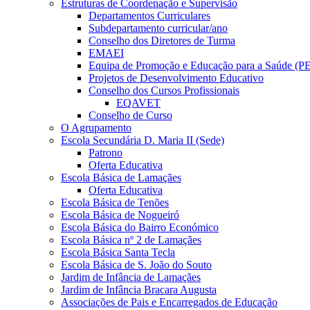
Estruturas de Coordenação e Supervisão
Departamentos Curriculares
Subdepartamento curricular/ano
Conselho dos Diretores de Turma
EMAEI
Equipa de Promoção e Educação para a Saúde (P
Projetos de Desenvolvimento Educativo
Conselho dos Cursos Profissionais
EQAVET
Conselho de Curso
O Agrupamento
Escola Secundária D. Maria II (Sede)
Patrono
Oferta Educativa
Escola Básica de Lamaçães
Oferta Educativa
Escola Básica de Tenões
Escola Básica de Nogueiró
Escola Básica do Bairro Económico
Escola Básica nº 2 de Lamaçães
Escola Básica Santa Tecla
Escola Básica de S. João do Souto
Jardim de Infância de Lamaçães
Jardim de Infância Bracara Augusta
Associações de Pais e Encarregados de Educação