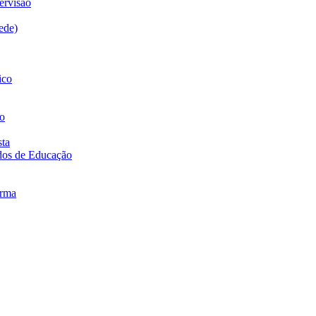
ervisão
ede)
ico
to
sta
dos de Educação
urma