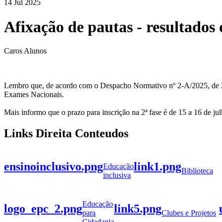
14 Jul 2025
Afixação de pautas - resultados
Caros Alunos
Lembro que, de acordo com o Despacho Normativo nº 2-A/2025, de 3 d
Exames Nacionais.
Mais informo que o prazo para inscrição na 2ª fase é de 15 a 16 de j
Links Direita Conteudos
ensinoinclusivo.png
link1.png
Educação
Biblioteca
inclusiva
Educação
logo_epc_2.png
link5.png
para
Clubes e Projetos
Cidadania