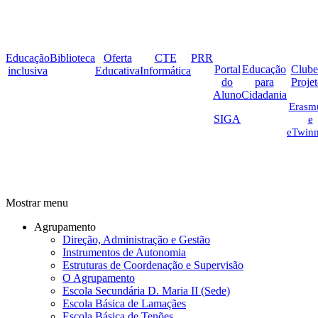
link2.png
link1.png
oferta_edu.png
selo_importancia
link4.png
cid.png
link
cte2.png
Educação
Biblioteca
Oferta
CTE
PRR
Portal
Educação
Clube
inclusiva
Educativa
Informática
do
para
Proje
Aluno
Cidadania
Erasm
SIGA
e
eTwinn
Mostrar menu
Agrupamento
Direção, Administração e Gestão
Instrumentos de Autonomia
Estruturas de Coordenação e Supervisão
O Agrupamento
Escola Secundária D. Maria II (Sede)
Escola Básica de Lamaçães
Escola Básica de Tenões