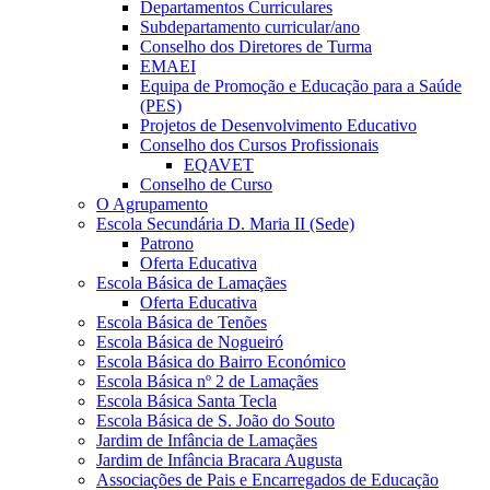
Departamentos Curriculares
Subdepartamento curricular/ano
Conselho dos Diretores de Turma
EMAEI
Equipa de Promoção e Educação para a Saúde
(PES)
Projetos de Desenvolvimento Educativo
Conselho dos Cursos Profissionais
EQAVET
Conselho de Curso
O Agrupamento
Escola Secundária D. Maria II (Sede)
Patrono
Oferta Educativa
Escola Básica de Lamaçães
Oferta Educativa
Escola Básica de Tenões
Escola Básica de Nogueiró
Escola Básica do Bairro Económico
Escola Básica nº 2 de Lamaçães
Escola Básica Santa Tecla
Escola Básica de S. João do Souto
Jardim de Infância de Lamaçães
Jardim de Infância Bracara Augusta
Associações de Pais e Encarregados de Educação