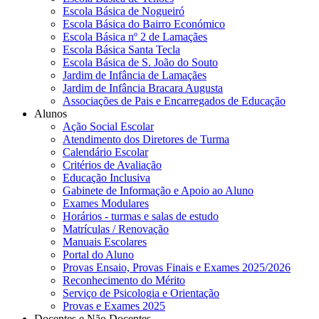
Escola Básica de Nogueiró
Escola Básica do Bairro Económico
Escola Básica nº 2 de Lamaçães
Escola Básica Santa Tecla
Escola Básica de S. João do Souto
Jardim de Infância de Lamaçães
Jardim de Infância Bracara Augusta
Associações de Pais e Encarregados de Educação
Alunos
Ação Social Escolar
Atendimento dos Diretores de Turma
Calendário Escolar
Critérios de Avaliação
Educação Inclusiva
Gabinete de Informação e Apoio ao Aluno
Exames Modulares
Horários - turmas e salas de estudo
Matrículas / Renovação
Manuais Escolares
Portal do Aluno
Provas Ensaio, Provas Finais e Exames 2025/2026
Reconhecimento do Mérito
Serviço de Psicologia e Orientação
Provas e Exames 2025
Docentes e Não Docentes