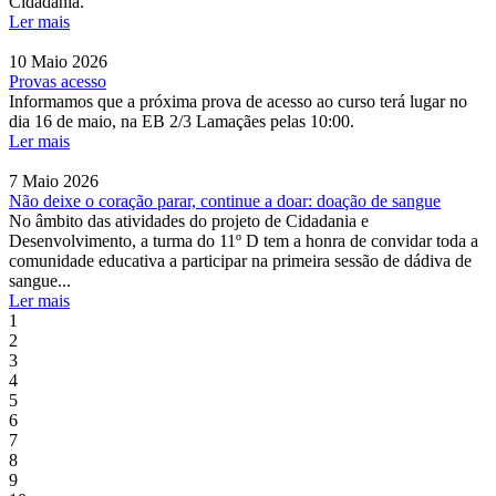
Cidadania.
Ler mais
10 Maio 2026
Provas acesso
Informamos que a próxima prova de acesso ao curso terá lugar no
dia 16 de maio, na EB 2/3 Lamaçães pelas 10:00.
Ler mais
7 Maio 2026
Não deixe o coração parar, continue a doar: doação de sangue
No âmbito das atividades do projeto de Cidadania e
Desenvolvimento, a turma do 11º D tem a honra de convidar toda a
comunidade educativa a participar na primeira sessão de dádiva de
sangue...
Ler mais
1
2
3
4
5
6
7
8
9