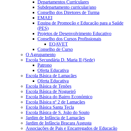
Departamentos Curriculares
Subdepartamento curricular/ano
Conselho dos Diretores de Turma
EMAEI
Equipa de Promoção e Educação para a Saúde
(PES)
Projetos de Desenvolvimento Educativo
Conselho dos Cursos Profissionais
EQAVET
Conselho de Curso
O Agrupamento
Escola Secundária D. Maria II (Sede)
Patrono
Oferta Educativa
Escola Básica de Lamaçães
Oferta Educativa
Escola Básica de Tenões
Escola Básica de Nogueiró
Escola Básica do Bairro Económico
Escola Básica nº 2 de Lamaçães
Escola Básica Santa Tecla
Escola Básica de S. João do Souto
Jardim de Infância de Lamaçães
Jardim de Infância Bracara Augusta
Associações de Pais e Encarregados de Educação