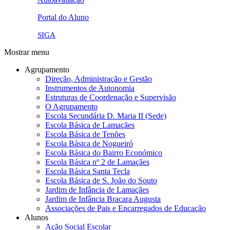
pna.png
eye-42848_640.png
Portal do Aluno
link4.png
SIGA
Mostrar menu
Agrupamento
Direção, Administração e Gestão
Instrumentos de Autonomia
Estruturas de Coordenação e Supervisão
O Agrupamento
Escola Secundária D. Maria II (Sede)
Escola Básica de Lamaçães
Escola Básica de Tenões
Escola Básica de Nogueiró
Escola Básica do Bairro Económico
Escola Básica nº 2 de Lamaçães
Escola Básica Santa Tecla
Escola Básica de S. João do Souto
Jardim de Infância de Lamaçães
Jardim de Infância Bracara Augusta
Associações de Pais e Encarregados de Educação
Alunos
Ação Social Escolar