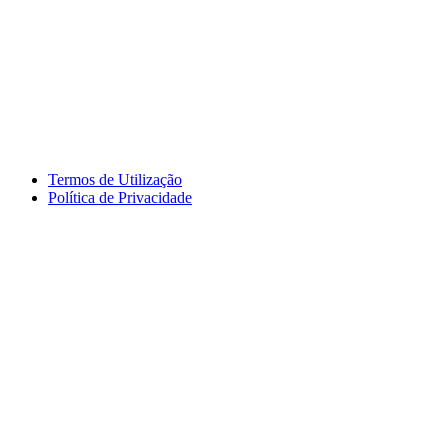
Termos de Utilização
Política de Privacidade
logos_erasmus.jpg
logos_pessoa.jpg
logo_segdigital.jpg
logosem_bullying.jpg
logo
logos_erasmus_eqavet.jpg
garantia_qualidade.jpg