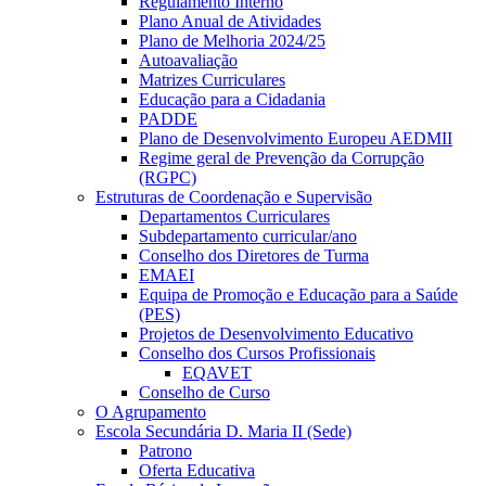
Regulamento Interno
Plano Anual de Atividades
Plano de Melhoria 2024/25
Autoavaliação
Matrizes Curriculares
Educação para a Cidadania
PADDE
Plano de Desenvolvimento Europeu AEDMII
Regime geral de Prevenção da Corrupção
(RGPC)
Estruturas de Coordenação e Supervisão
Departamentos Curriculares
Subdepartamento curricular/ano
Conselho dos Diretores de Turma
EMAEI
Equipa de Promoção e Educação para a Saúde
(PES)
Projetos de Desenvolvimento Educativo
Conselho dos Cursos Profissionais
EQAVET
Conselho de Curso
O Agrupamento
Escola Secundária D. Maria II (Sede)
Patrono
Oferta Educativa