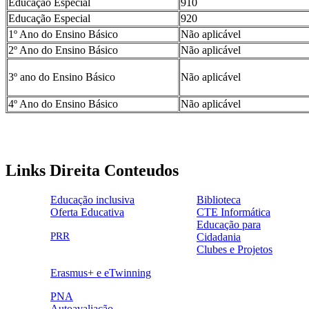
Educação Especial
910
Educação Especial
920
1º Ano do Ensino Básico
Não aplicável
2º Ano do Ensino Básico
Não aplicável
3º ano do Ensino Básico
Não aplicável
4º Ano do Ensino Básico
Não aplicável
Links Direita Conteudos
Educação inclusiva
Biblioteca
Oferta Educativa
CTE Informática
ensinoinclusivo.png
link1.png
Educação para
oferta_edu.png
cte2.png
PRR
Cidadania
logo_epc_2.png
selo_importancia_estrategica.png
Clubes e Projetos
link5.png
Erasmus+ e eTwinning
ue.png.png
PNA
Autoavaliação