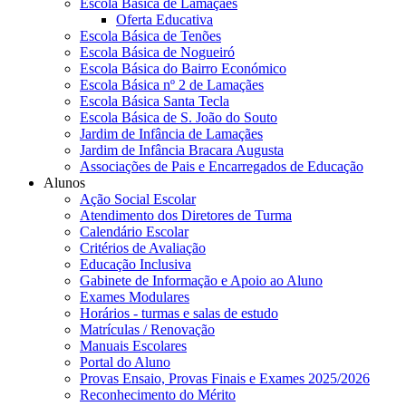
Escola Básica de Lamaçães
Oferta Educativa
Escola Básica de Tenões
Escola Básica de Nogueiró
Escola Básica do Bairro Económico
Escola Básica nº 2 de Lamaçães
Escola Básica Santa Tecla
Escola Básica de S. João do Souto
Jardim de Infância de Lamaçães
Jardim de Infância Bracara Augusta
Associações de Pais e Encarregados de Educação
Alunos
Ação Social Escolar
Atendimento dos Diretores de Turma
Calendário Escolar
Critérios de Avaliação
Educação Inclusiva
Gabinete de Informação e Apoio ao Aluno
Exames Modulares
Horários - turmas e salas de estudo
Matrículas / Renovação
Manuais Escolares
Portal do Aluno
Provas Ensaio, Provas Finais e Exames 2025/2026
Reconhecimento do Mérito