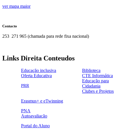
jibracara.png
ver mapa maior
Contacto
253 271 965 (chamada para rede fixa nacional)
Links Direita Conteudos
Educação inclusiva
Biblioteca
Oferta Educativa
CTE Informática
ensinoinclusivo.png
link1.png
Educação para
oferta_edu.png
cte2.png
PRR
Cidadania
logo_epc_2.png
selo_importancia_estrategica.png
Clubes e Projetos
link5.png
Erasmus+ e eTwinning
ue.png.png
PNA
Autoavaliação
pna.png
eye-42848_640.png
Portal do Aluno