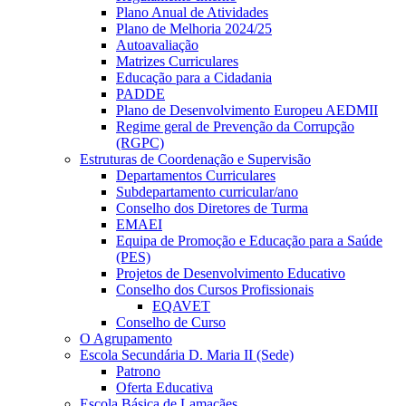
Plano Anual de Atividades
Plano de Melhoria 2024/25
Autoavaliação
Matrizes Curriculares
Educação para a Cidadania
PADDE
Plano de Desenvolvimento Europeu AEDMII
Regime geral de Prevenção da Corrupção
(RGPC)
Estruturas de Coordenação e Supervisão
Departamentos Curriculares
Subdepartamento curricular/ano
Conselho dos Diretores de Turma
EMAEI
Equipa de Promoção e Educação para a Saúde
(PES)
Projetos de Desenvolvimento Educativo
Conselho dos Cursos Profissionais
EQAVET
Conselho de Curso
O Agrupamento
Escola Secundária D. Maria II (Sede)
Patrono
Oferta Educativa
Escola Básica de Lamaçães