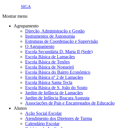
link4.png
SIGA
Mostrar menu
Agrupamento
Direção, Administração e Gestão
Instrumentos de Autonomia
Estruturas de Coordenação e Supervisão
O Agrupamento
Escola Secundária D. Maria II (Sede)
Escola Básica de Lamaçães
Escola Básica de Tenões
Escola Básica de Nogueiró
Escola Básica do Bairro Económico
Escola Básica nº 2 de Lamaçães
Escola Básica Santa Tecla
Escola Básica de S. João do Souto
Jardim de Infância de Lamaçães
Jardim de Infância Bracara Augusta
Associações de Pais e Encarregados de Educação
Alunos
Ação Social Escolar
Atendimento dos Diretores de Turma
Calendário Escolar