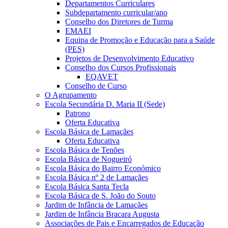
Departamentos Curriculares
Subdepartamento curricular/ano
Conselho dos Diretores de Turma
EMAEI
Equipa de Promoção e Educação para a Saúde
(PES)
Projetos de Desenvolvimento Educativo
Conselho dos Cursos Profissionais
EQAVET
Conselho de Curso
O Agrupamento
Escola Secundária D. Maria II (Sede)
Patrono
Oferta Educativa
Escola Básica de Lamaçães
Oferta Educativa
Escola Básica de Tenões
Escola Básica de Nogueiró
Escola Básica do Bairro Económico
Escola Básica nº 2 de Lamaçães
Escola Básica Santa Tecla
Escola Básica de S. João do Souto
Jardim de Infância de Lamaçães
Jardim de Infância Bracara Augusta
Associações de Pais e Encarregados de Educação