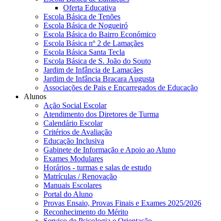
Oferta Educativa
Escola Básica de Tenões
Escola Básica de Nogueiró
Escola Básica do Bairro Económico
Escola Básica nº 2 de Lamaçães
Escola Básica Santa Tecla
Escola Básica de S. João do Souto
Jardim de Infância de Lamaçães
Jardim de Infância Bracara Augusta
Associações de Pais e Encarregados de Educação
Alunos
Ação Social Escolar
Atendimento dos Diretores de Turma
Calendário Escolar
Critérios de Avaliação
Educação Inclusiva
Gabinete de Informação e Apoio ao Aluno
Exames Modulares
Horários - turmas e salas de estudo
Matrículas / Renovação
Manuais Escolares
Portal do Aluno
Provas Ensaio, Provas Finais e Exames 2025/2026
Reconhecimento do Mérito
Serviço de Psicologia e Orientação