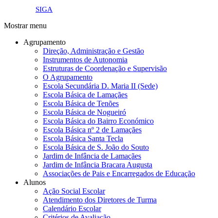
link4.png
SIGA
Mostrar menu
Agrupamento
Direção, Administração e Gestão
Instrumentos de Autonomia
Estruturas de Coordenação e Supervisão
O Agrupamento
Escola Secundária D. Maria II (Sede)
Escola Básica de Lamaçães
Escola Básica de Tenões
Escola Básica de Nogueiró
Escola Básica do Bairro Económico
Escola Básica nº 2 de Lamaçães
Escola Básica Santa Tecla
Escola Básica de S. João do Souto
Jardim de Infância de Lamaçães
Jardim de Infância Bracara Augusta
Associações de Pais e Encarregados de Educação
Alunos
Ação Social Escolar
Atendimento dos Diretores de Turma
Calendário Escolar
Critérios de Avaliação