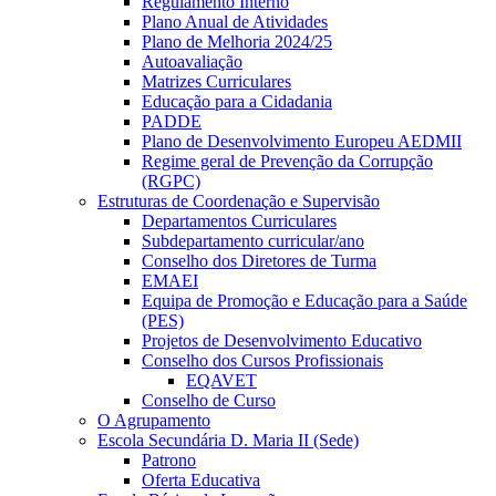
Regulamento Interno
Plano Anual de Atividades
Plano de Melhoria 2024/25
Autoavaliação
Matrizes Curriculares
Educação para a Cidadania
PADDE
Plano de Desenvolvimento Europeu AEDMII
Regime geral de Prevenção da Corrupção
(RGPC)
Estruturas de Coordenação e Supervisão
Departamentos Curriculares
Subdepartamento curricular/ano
Conselho dos Diretores de Turma
EMAEI
Equipa de Promoção e Educação para a Saúde
(PES)
Projetos de Desenvolvimento Educativo
Conselho dos Cursos Profissionais
EQAVET
Conselho de Curso
O Agrupamento
Escola Secundária D. Maria II (Sede)
Patrono
Oferta Educativa