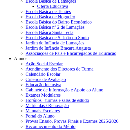
Escola Básica de Lamaçães
Oferta Educativa
Escola Básica de Tenões
Escola Básica de Nogueiró
Escola Básica do Bairro Económico
Escola Básica nº 2 de Lamaçães
Escola Básica Santa Tecla
Escola Básica de S. João do Souto
Jardim de Infância de Lamaçães
Jardim de Infância Bracara Augusta
Associações de Pais e Encarregados de Educação
Alunos
Ação Social Escolar
Atendimento dos Diretores de Turma
Calendário Escolar
Critérios de Avaliação
Educação Inclusiva
Gabinete de Informação e Apoio ao Aluno
Exames Modulares
Horários - turmas e salas de estudo
Matrículas / Renovação
Manuais Escolares
Portal do Aluno
Provas Ensaio, Provas Finais e Exames 2025/2026
Reconhecimento do Mérito