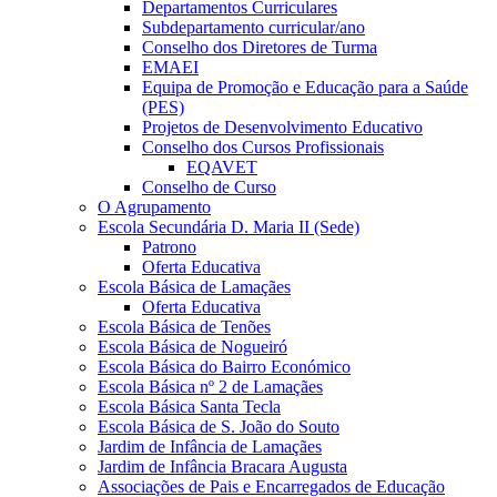
Departamentos Curriculares
Subdepartamento curricular/ano
Conselho dos Diretores de Turma
EMAEI
Equipa de Promoção e Educação para a Saúde
(PES)
Projetos de Desenvolvimento Educativo
Conselho dos Cursos Profissionais
EQAVET
Conselho de Curso
O Agrupamento
Escola Secundária D. Maria II (Sede)
Patrono
Oferta Educativa
Escola Básica de Lamaçães
Oferta Educativa
Escola Básica de Tenões
Escola Básica de Nogueiró
Escola Básica do Bairro Económico
Escola Básica nº 2 de Lamaçães
Escola Básica Santa Tecla
Escola Básica de S. João do Souto
Jardim de Infância de Lamaçães
Jardim de Infância Bracara Augusta
Associações de Pais e Encarregados de Educação