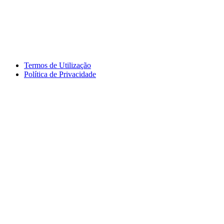
Termos de Utilização
Política de Privacidade
logos_erasmus.jpg
logos_pessoa.jpg
logo_segdigital.jpg
logosem_bullying.jpg
logo
logos_erasmus_eqavet.jpg
garantia_qualidade.jpg