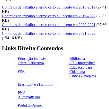
Contratos de trabalho a termo certo ou incerto em 2018-2019
(27.41
KB)
Contratos de trabalho a termo certo ou incerto em 2019-2020
(38.55
KB)
Contratos de trabalho a termo certo ou incerto em 2020-2021
(37.66
KB)
Contratos de trabalho a termo certo ou incerto em 2021-2022
(154.16 KB)
Links Direita Conteudos
Educação inclusiva
Biblioteca
Oferta Educativa
CTE Informática
ensinoinclusivo.png
link1.png
Educação para
oferta_edu.png
cte2.png
PRR
Cidadania
logo_epc_2.png
selo_importancia_estrategica.png
Clubes e Projetos
link5.png
Erasmus+ e eTwinning
ue.png.png
PNA
Autoavaliação
pna.png
eye-42848_640.png
Portal do Aluno