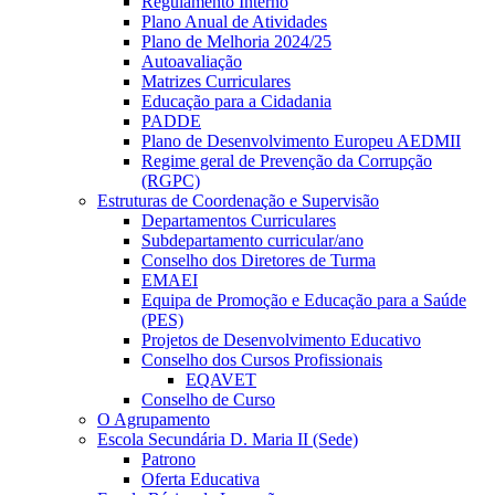
Regulamento Interno
Plano Anual de Atividades
Plano de Melhoria 2024/25
Autoavaliação
Matrizes Curriculares
Educação para a Cidadania
PADDE
Plano de Desenvolvimento Europeu AEDMII
Regime geral de Prevenção da Corrupção
(RGPC)
Estruturas de Coordenação e Supervisão
Departamentos Curriculares
Subdepartamento curricular/ano
Conselho dos Diretores de Turma
EMAEI
Equipa de Promoção e Educação para a Saúde
(PES)
Projetos de Desenvolvimento Educativo
Conselho dos Cursos Profissionais
EQAVET
Conselho de Curso
O Agrupamento
Escola Secundária D. Maria II (Sede)
Patrono
Oferta Educativa