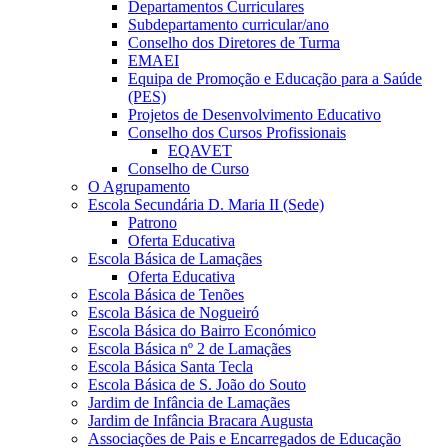
Departamentos Curriculares
Subdepartamento curricular/ano
Conselho dos Diretores de Turma
EMAEI
Equipa de Promoção e Educação para a Saúde
(PES)
Projetos de Desenvolvimento Educativo
Conselho dos Cursos Profissionais
EQAVET
Conselho de Curso
O Agrupamento
Escola Secundária D. Maria II (Sede)
Patrono
Oferta Educativa
Escola Básica de Lamaçães
Oferta Educativa
Escola Básica de Tenões
Escola Básica de Nogueiró
Escola Básica do Bairro Económico
Escola Básica nº 2 de Lamaçães
Escola Básica Santa Tecla
Escola Básica de S. João do Souto
Jardim de Infância de Lamaçães
Jardim de Infância Bracara Augusta
Associações de Pais e Encarregados de Educação