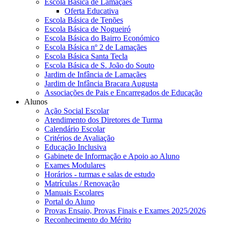
Escola Básica de Lamaçães
Oferta Educativa
Escola Básica de Tenões
Escola Básica de Nogueiró
Escola Básica do Bairro Económico
Escola Básica nº 2 de Lamaçães
Escola Básica Santa Tecla
Escola Básica de S. João do Souto
Jardim de Infância de Lamaçães
Jardim de Infância Bracara Augusta
Associações de Pais e Encarregados de Educação
Alunos
Ação Social Escolar
Atendimento dos Diretores de Turma
Calendário Escolar
Critérios de Avaliação
Educação Inclusiva
Gabinete de Informação e Apoio ao Aluno
Exames Modulares
Horários - turmas e salas de estudo
Matrículas / Renovação
Manuais Escolares
Portal do Aluno
Provas Ensaio, Provas Finais e Exames 2025/2026
Reconhecimento do Mérito