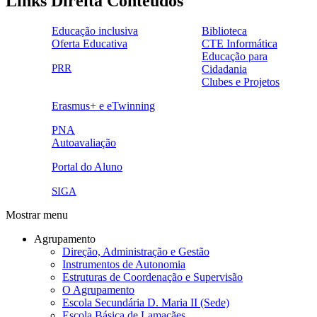
Links Direita Conteudos
Educação inclusiva
Biblioteca
Oferta Educativa
CTE Informática
ensinoinclusivo.png
link1.png
Educação para
oferta_edu.png
cte2.png
PRR
Cidadania
logo_epc_2.png
selo_importancia_estrategica.png
Clubes e Projetos
link5.png
Erasmus+ e eTwinning
ue.png.png
PNA
Autoavaliação
pna.png
eye-42848_640.png
Portal do Aluno
link4.png
SIGA
Mostrar menu
Agrupamento
Direção, Administração e Gestão
Instrumentos de Autonomia
Estruturas de Coordenação e Supervisão
O Agrupamento
Escola Secundária D. Maria II (Sede)
Escola Básica de Lamaçães