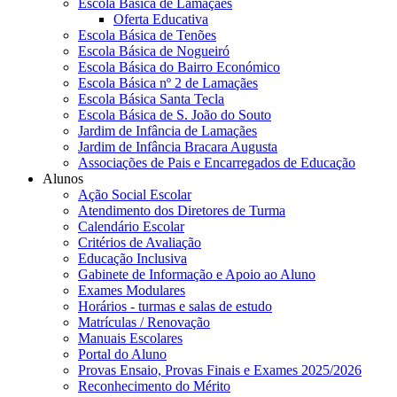
Escola Básica de Lamaçães
Oferta Educativa
Escola Básica de Tenões
Escola Básica de Nogueiró
Escola Básica do Bairro Económico
Escola Básica nº 2 de Lamaçães
Escola Básica Santa Tecla
Escola Básica de S. João do Souto
Jardim de Infância de Lamaçães
Jardim de Infância Bracara Augusta
Associações de Pais e Encarregados de Educação
Alunos
Ação Social Escolar
Atendimento dos Diretores de Turma
Calendário Escolar
Critérios de Avaliação
Educação Inclusiva
Gabinete de Informação e Apoio ao Aluno
Exames Modulares
Horários - turmas e salas de estudo
Matrículas / Renovação
Manuais Escolares
Portal do Aluno
Provas Ensaio, Provas Finais e Exames 2025/2026
Reconhecimento do Mérito