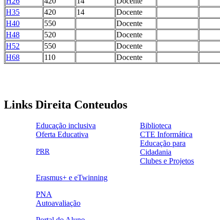
H26
420
14
Docente
H35
420
14
Docente
H40
550
Docente
H48
520
Docente
H52
550
Docente
H68
110
Docente
Links Direita Conteudos
Educação inclusiva
Biblioteca
Oferta Educativa
CTE Informática
ensinoinclusivo.png
link1.png
Educação para
oferta_edu.png
cte2.png
PRR
Cidadania
logo_epc_2.png
selo_importancia_estrategica.png
Clubes e Projetos
link5.png
Erasmus+ e eTwinning
ue.png.png
PNA
Autoavaliação
pna.png
eye-42848_640.png
Portal do Aluno