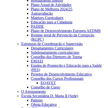
Regulamento Interno
Plano Anual de Atividades
Plano de Melhoria 2024/25
Autoavaliação
Matrizes Curriculares
Educação para a Cidadania
PADDE
Plano de Desenvolvimento Europeu AEDMII
Regime geral de Prevenção da Corrupção
(RGPC)
Estruturas de Coordenação e Supervisão
Departamentos Curriculares
Subdepartamento curricular/ano
Conselho dos Diretores de Turma
EMAEI
Equipa de Promoção e Educação para a Saúde
(PES)
Projetos de Desenvolvimento Educativo
Conselho dos Cursos Profissionais
EQAVET
Conselho de Curso
O Agrupamento
Escola Secundária D. Maria II (Sede)
Patrono
Oferta Educativa