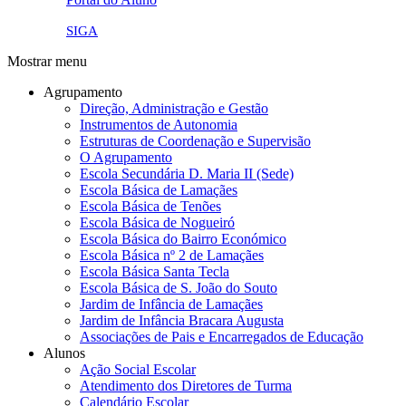
link4.png
SIGA
Mostrar menu
Agrupamento
Direção, Administração e Gestão
Instrumentos de Autonomia
Estruturas de Coordenação e Supervisão
O Agrupamento
Escola Secundária D. Maria II (Sede)
Escola Básica de Lamaçães
Escola Básica de Tenões
Escola Básica de Nogueiró
Escola Básica do Bairro Económico
Escola Básica nº 2 de Lamaçães
Escola Básica Santa Tecla
Escola Básica de S. João do Souto
Jardim de Infância de Lamaçães
Jardim de Infância Bracara Augusta
Associações de Pais e Encarregados de Educação
Alunos
Ação Social Escolar
Atendimento dos Diretores de Turma
Calendário Escolar