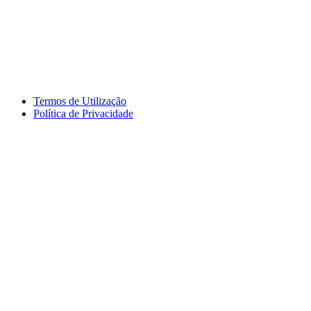
Termos de Utilização
Política de Privacidade
logos_erasmus.jpg
logos_pessoa.jpg
logo_segdigital.jpg
logosem_bullying.jpg
logo
logos_erasmus_eqavet.jpg
garantia_qualidade.jpg