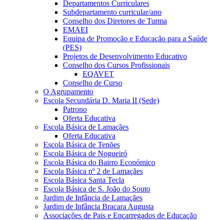
Departamentos Curriculares
Subdepartamento curricular/ano
Conselho dos Diretores de Turma
EMAEI
Equipa de Promoção e Educação para a Saúde
(PES)
Projetos de Desenvolvimento Educativo
Conselho dos Cursos Profissionais
EQAVET
Conselho de Curso
O Agrupamento
Escola Secundária D. Maria II (Sede)
Patrono
Oferta Educativa
Escola Básica de Lamaçães
Oferta Educativa
Escola Básica de Tenões
Escola Básica de Nogueiró
Escola Básica do Bairro Económico
Escola Básica nº 2 de Lamaçães
Escola Básica Santa Tecla
Escola Básica de S. João do Souto
Jardim de Infância de Lamaçães
Jardim de Infância Bracara Augusta
Associações de Pais e Encarregados de Educação