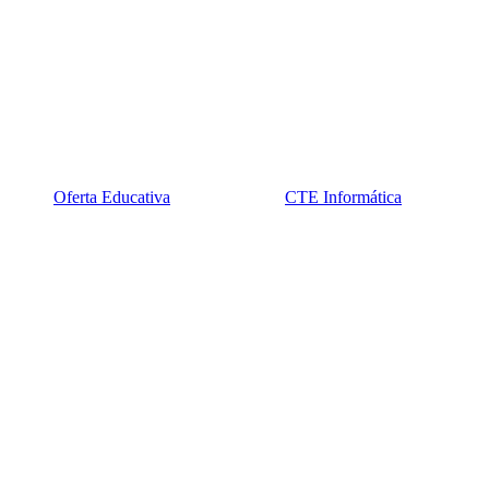
Oferta Educativa
CTE Informática
ferta_edu.png
cte2.png
sel