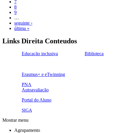
7
8
9
…
seguinte ›
última »
Links Direita Conteudos
Educação inclusiva
Biblioteca
ensinoinclusivo.png
link1.png
o
Erasmus+ e eTwinning
ue.png.png
PNA
Autoavaliação
pna.png
eye-42848_640.png
Portal do Aluno
link4.png
SIGA
Mostrar menu
Agrupamento