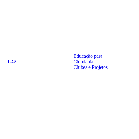
Educação para
PRR
Cidadania
logo_epc_2.png
o_importancia_estrategica.png
Clubes e Projetos
link5.png