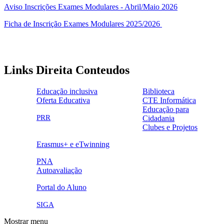
Aviso Inscrições Exames Modulares - Abril/Maio 2026
Ficha de Inscrição Exames Modulares 2025/2026
Links Direita Conteudos
Educação inclusiva
Biblioteca
Oferta Educativa
CTE Informática
ensinoinclusivo.png
link1.png
Educação para
oferta_edu.png
cte2.png
PRR
Cidadania
logo_epc_2.png
selo_importancia_estrategica.png
Clubes e Projetos
link5.png
Erasmus+ e eTwinning
ue.png.png
PNA
Autoavaliação
pna.png
eye-42848_640.png
Portal do Aluno
link4.png
SIGA
Mostrar menu