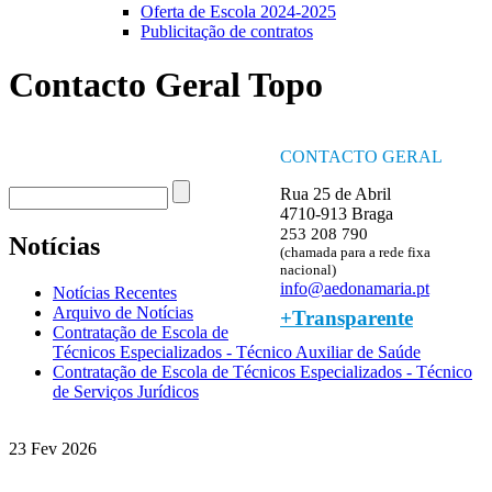
Oferta de Escola 2024-2025
Publicitação de contratos
Contacto Geral Topo
CONTACTO GERAL
Procurar
Rua 25 de Abril
Formulário de procura
4710-913 Braga
253 208 790
Notícias
(chamada para a rede fixa
nacional)
info@aedonamaria.pt
Notícias Recentes
Arquivo de Notícias
+Transparente
Contratação de Escola de
Técnicos Especializados - Técnico Auxiliar de Saúde
Contratação de Escola de Técnicos Especializados - Técnico
de Serviços Jurídicos
23 Fev 2026