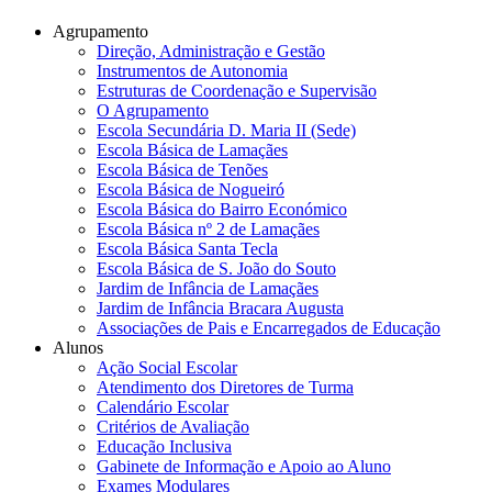
Agrupamento
Direção, Administração e Gestão
Instrumentos de Autonomia
Estruturas de Coordenação e Supervisão
O Agrupamento
Escola Secundária D. Maria II (Sede)
Escola Básica de Lamaçães
Escola Básica de Tenões
Escola Básica de Nogueiró
Escola Básica do Bairro Económico
Escola Básica nº 2 de Lamaçães
Escola Básica Santa Tecla
Escola Básica de S. João do Souto
Jardim de Infância de Lamaçães
Jardim de Infância Bracara Augusta
Associações de Pais e Encarregados de Educação
Alunos
Ação Social Escolar
Atendimento dos Diretores de Turma
Calendário Escolar
Critérios de Avaliação
Educação Inclusiva
Gabinete de Informação e Apoio ao Aluno
Exames Modulares