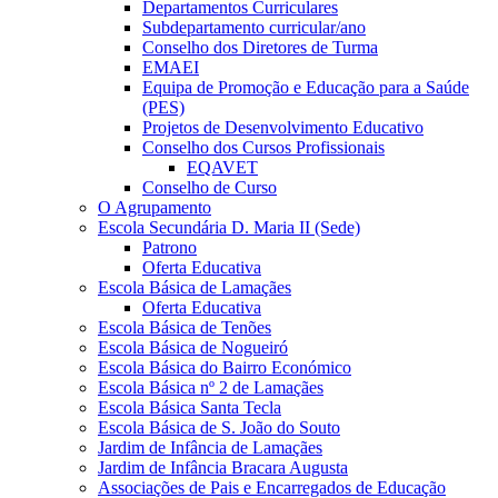
Departamentos Curriculares
Subdepartamento curricular/ano
Conselho dos Diretores de Turma
EMAEI
Equipa de Promoção e Educação para a Saúde
(PES)
Projetos de Desenvolvimento Educativo
Conselho dos Cursos Profissionais
EQAVET
Conselho de Curso
O Agrupamento
Escola Secundária D. Maria II (Sede)
Patrono
Oferta Educativa
Escola Básica de Lamaçães
Oferta Educativa
Escola Básica de Tenões
Escola Básica de Nogueiró
Escola Básica do Bairro Económico
Escola Básica nº 2 de Lamaçães
Escola Básica Santa Tecla
Escola Básica de S. João do Souto
Jardim de Infância de Lamaçães
Jardim de Infância Bracara Augusta
Associações de Pais e Encarregados de Educação